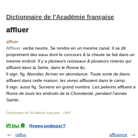
Dictionnaire de l'Académie française
affluer
affluer
Affluer
. verbe neutre. Se rendre en un mesme canal. Il se dit
proprement des eaux dont le concours & la cheute se fait dans un
mesme endroit.
Il y a plusieurs ruisseaux & plusieurs rivieres qui
affluent dans la Seine, dans le Rosne
&c.
Il sign. fig. Abonder, Arriver en abondance.
Toute sorte de biens
affluent dans cette maison. les vivres affluoient dans le camp
.
Il sign. aussi fig. Survenir en grand nombre.
Les pelerins affluent à
Rome de touts les endroits de la Chrestienté, pendant l'année
Sainte
.
Dictionnaire de l'Académie française
.
1964
.
Игры ⚽
Нужен реферат?
reflux
affluence