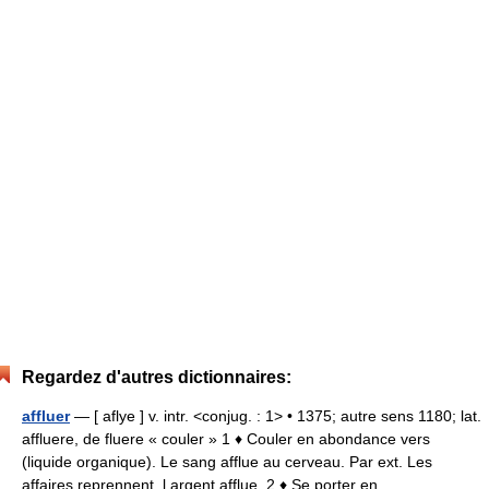
Regardez d'autres dictionnaires:
affluer
— [ aflye ] v. intr. <conjug. : 1> • 1375; autre sens 1180; lat.
affluere, de fluere « couler » 1 ♦ Couler en abondance vers
(liquide organique). Le sang afflue au cerveau. Par ext. Les
affaires reprennent, l argent afflue. 2 ♦ Se porter en… …