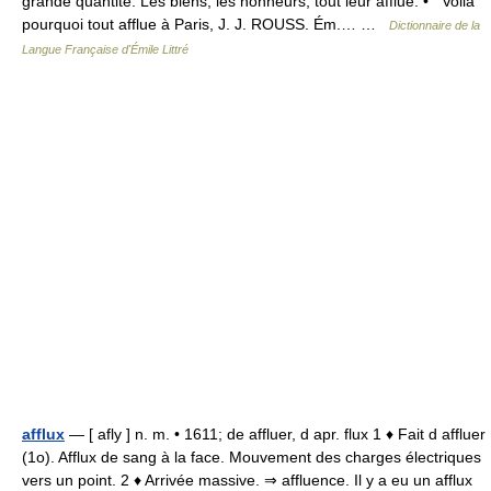
grande quantité. Les biens, les honneurs, tout leur afflue. • Voilà
pourquoi tout afflue à Paris, J. J. ROUSS. Ém.… …
Dictionnaire de la
Langue Française d'Émile Littré
afflux
— [ afly ] n. m. • 1611; de affluer, d apr. flux 1 ♦ Fait d affluer
(1o). Afflux de sang à la face. Mouvement des charges électriques
vers un point. 2 ♦ Arrivée massive. ⇒ affluence. Il y a eu un afflux