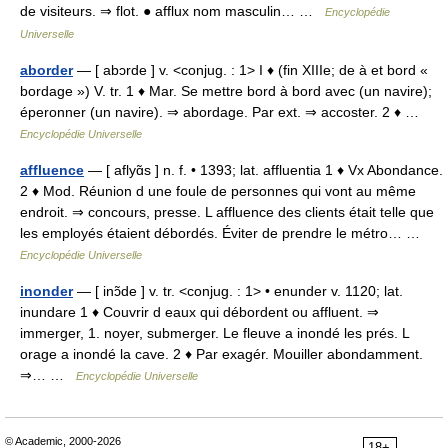
de visiteurs. ⇒ flot. ● afflux nom masculin… …
Encyclopédie
Universelle
aborder
— [ abɔrde ] v. <conjug. : 1> I ♦ (fin XIIIe; de à et bord «
bordage ») V. tr. 1 ♦ Mar. Se mettre bord à bord avec (un navire);
éperonner (un navire). ⇒ abordage. Par ext. ⇒ accoster. 2 ♦ …
Encyclopédie Universelle
affluence
— [ aflyɑ̃s ] n. f. • 1393; lat. affluentia 1 ♦ Vx Abondance.
2 ♦ Mod. Réunion d une foule de personnes qui vont au même
endroit. ⇒ concours, presse. L affluence des clients était telle que
les employés étaient débordés. Éviter de prendre le métro… …
Encyclopédie Universelle
inonder
— [ inɔ̃de ] v. tr. <conjug. : 1> • enunder v. 1120; lat.
inundare 1 ♦ Couvrir d eaux qui débordent ou affluent. ⇒
immerger, 1. noyer, submerger. Le fleuve a inondé les prés. L
orage a inondé la cave. 2 ♦ Par exagér. Mouiller abondamment.
⇒… …
Encyclopédie Universelle
© Academic, 2000-2026
18+