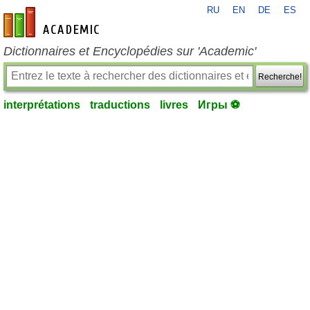
RU
EN
DE
ES
fr-academic.com
Dictionnaires et Encyclopédies sur 'Academic'
Recherche!
interprétations
traductions
livres
Игры ⚽