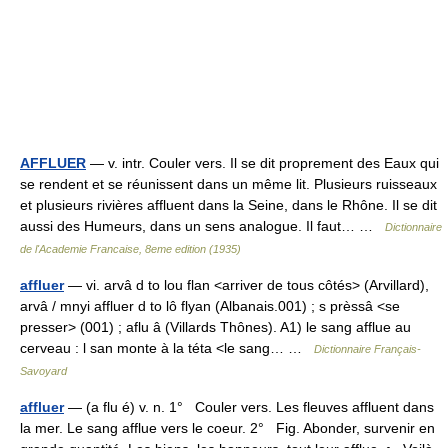
AFFLUER
— v. intr. Couler vers. Il se dit proprement des Eaux qui
se rendent et se réunissent dans un même lit. Plusieurs ruisseaux
et plusieurs rivières affluent dans la Seine, dans le Rhône. Il se dit
aussi des Humeurs, dans un sens analogue. Il faut… …
Dictionnaire
de l'Academie Francaise, 8eme edition (1935)
affluer
— vi. arvâ d to lou flan <arriver de tous côtés> (Arvillard),
arvâ / mnyi affluer d to lô flyan (Albanais.001) ; s prèssâ <se
presser> (001) ; aflu â (Villards Thônes). A1) le sang afflue au
cerveau : l san monte à la téta <le sang… …
Dictionnaire Français-
Savoyard
affluer
— (a flu é) v. n. 1° Couler vers. Les fleuves affluent dans
la mer. Le sang afflue vers le coeur. 2° Fig. Abonder, survenir en